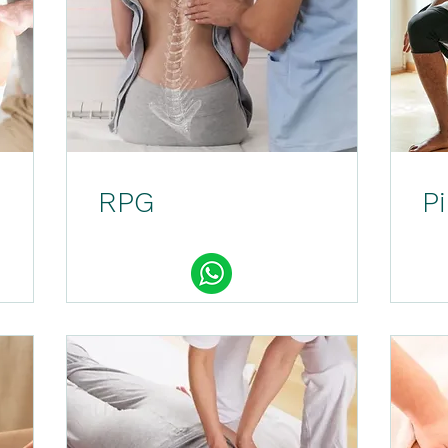
RPG
Pi