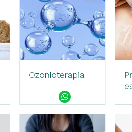
Ozonioterapia
P
e