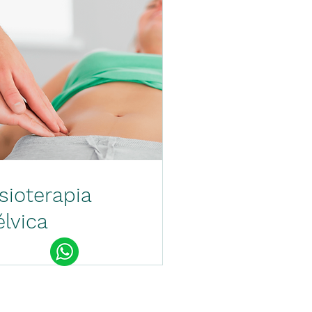
isioterapia
élvica