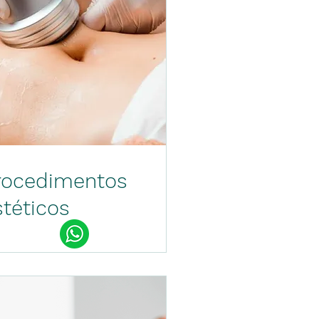
rocedimentos
stéticos