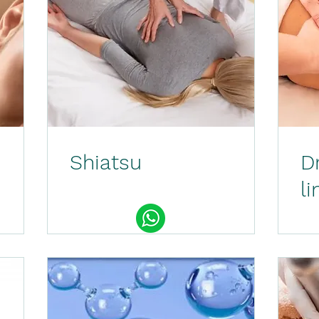
Shiatsu
D
li