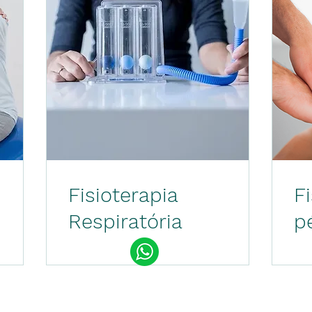
Fisioterapia
F
Respiratória
p