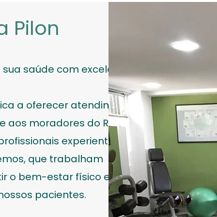
a Pilon
da sua saúde com excelência!
edica a oferecer atendimento
ade aos moradores do Rio de
rofissionais experientes e
emos, que trabalham
r o bem-estar físico e a
nossos pacientes.