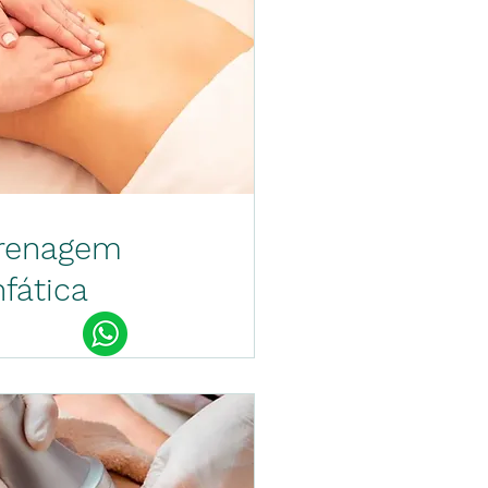
renagem
nfática