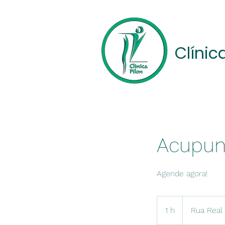
Clínic
Acupun
Agende agora!
1 h
1
Rua Real